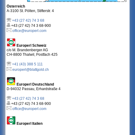
Österreich
A-3100 St. Pölten, Stifterstr. 4
+43 (27 42) 74 3 68
+43 (27 42) 74 3 68-900
office@europerl.com
Europerl Schweiz
c/o M. Brandenberger AG
CH-8800 Thalwil, Postfach 425
+41 (43) 388 5 111
europerl@blattgold.ch
Europerl Deutschland
D-94032 Passau, Erhardstraße 4
+43 (27 42) 74 3 68
+43 (27 42) 74 3 68-900
office@europerl.com
Europerl Italien