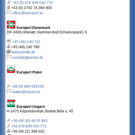
+43 (0) 676 849 034 774
+43 (0) 2742 74 368 900
office@europerl.at
Europerl Dänemark
DK-3400 Hillerød, Hammersholt Erhvervspark1-5
+45 (48) 140 722
+45 (48) 140 788
www.perlite.dk
nordisk@perlite.dk
Europerl Polen
+48 (0) 600-535153
siatka@stauss.pl
Europerl Ungarn
H-2475 Kápolnásnéyk, Bartok Béla ú. 45
+36 (06 30) 48 05 863
+43 676 849 034 773
+36 (06 22) 368 032