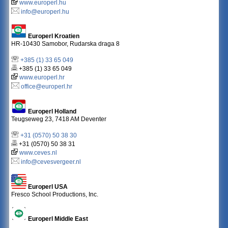
www.europerl.hu
info@europerl.hu
Europerl Kroatien
HR-10430 Samobor, Rudarska draga 8
+385 (1) 33 65 049
+385 (1) 33 65 049
www.europerl.hr
office@europerl.hr
Europerl Holland
Teugseweg 23, 7418 AM Deventer
+31 (0570) 50 38 30
+31 (0570) 50 38 31
www.ceves.nl
info@cevesvergeer.nl
Europerl USA
Fresco School Productions, Inc.
Europerl Middle East