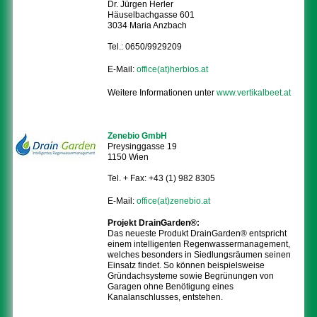
Dr. Jürgen Herler
Häuselbachgasse 601
3034 Maria Anzbach
Tel.: 0650/9929209
E-Mail:
office(at)herbios.at
Weitere Informationen unter
www.vertikalbeet.at
Zenebio GmbH
Preysinggasse 19
1150 Wien
Tel. + Fax: +43 (1) 982 8305
E-Mail:
office(at)zenebio.at
Projekt DrainGarden®:
Das neueste Produkt DrainGarden® entspricht
einem intelligenten Regenwassermanagement,
welches besonders in Siedlungsräumen seinen
Einsatz findet. So können beispielsweise
Gründachsysteme sowie Begrünungen von
Garagen ohne Benötigung eines
Kanalanschlusses, entstehen.