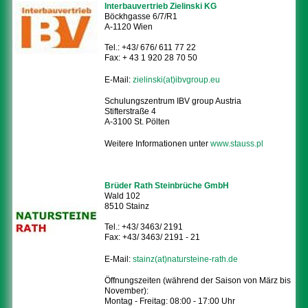
Interbauvertrieb Zielinski KG
Böckhgasse 6/7/R1
A-1120 Wien
Tel.: +43/ 676/ 611 77 22
Fax: + 43 1 920 28 70 50
E-Mail:
zielinski(at)ibvgroup.eu
Schulungszentrum IBV group Austria
Stifterstraße 4
A-3100 St. Pölten
Weitere Informationen unter
www.stauss.pl
Brüder Rath Steinbrüche GmbH
Wald 102
8510 Stainz
Tel.: +43/ 3463/ 2191
Fax: +43/ 3463/ 2191 - 21
E-Mail:
stainz(at)natursteine-rath.de
Öffnungszeiten (während der Saison von März bis
November):
Montag - Freitag: 08:00 - 17:00 Uhr