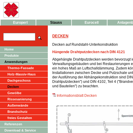
Europerl
Stauss
Eurocell
Anlagen
DECKEN
Decken auf Rundstahl-Unterkonstruktion
Home
Hängende Drahtputzdecken nach DIN 4121
Produkte
Abgehängte Drahtputzdecken werden bevorzugt in
Anwendungen
Verwaltungsgebäuden und bei Restaurierungen ei
ein hohes Maß an Luftschalldämmung. Zudem kö
Thermo-Fassade
Installationen zwischen Decke und Putzschale un
Holz-Massiv-Haus
der Ausführung der Abhängekonstruktion sind DI
Dachgeschoss
Drahtputzdecken") und DIN 4102, Teil 4 ("Brandve
und Bauteilen") zu beachten.
Decken
Gewölbe
Informationsblatt Decken
Rissesanierung
Außenwände
Brandschutz
freies Gestalten
Referenzen
Download & Service