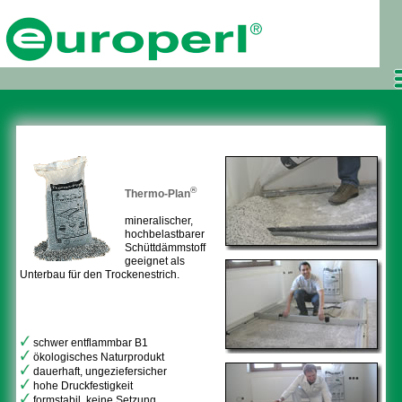
®
Thermo-Plan
mineralischer,
hochbelastbarer
Schüttdämmstoff
geeignet als
Unterbau für den Trockenestrich.
schwer entflammbar B1
ökologisches Naturprodukt
dauerhaft, ungeziefersicher
hohe Druckfestigkeit
formstabil, keine Setzung