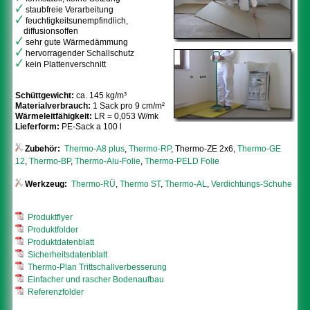
staubfreie Verarbeitung
feuchtigkeitsunempfindlich,
diffusionsoffen
sehr gute Wärmedämmung
hervorragender Schallschutz
kein Plattenverschnitt
Schüttgewicht:
ca. 145 kg/m³
Materialverbrauch:
1 Sack pro 9 cm/m²
Wärmeleitfähigkeit:
LR = 0,053 W/mk
Lieferform:
PE-Sack a 100 l
Zubehör:
Thermo-A8 plus
,
Thermo-RP
, Thermo-ZE 2x6,
Thermo-GE
12
,
Thermo-BP
,
Thermo-Alu-Folie
,
Thermo-PELD Folie
Werkzeug:
Thermo-RÜ
,
Thermo ST
,
Thermo-AL
,
Verdichtungs-Schuhe
Produktflyer
Produktfolder
Produktdatenblatt
Sicherheitsdatenblatt
Thermo-Plan Trittschallverbesserung
Einfacher und rascher Bodenaufbau
Referenzfolder